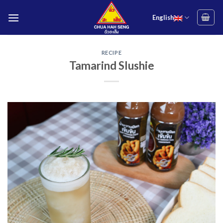
Skip
to
English
content
RECIPE
Tamarind Slushie