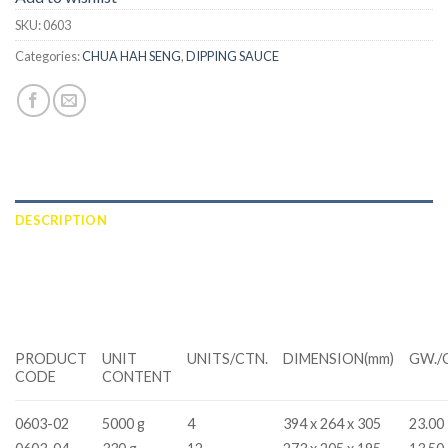
SKU:
0603
Categories:
CHUA HAH SENG
,
DIPPING SAUCE
DESCRIPTION
ADDITIONAL INFORMATION
REVIEWS (0)
PRODUCT
UNIT
UNITS/CTN.
DIMENSION(mm)
GW./
CODE
CONTENT
0603-02
5000 g
4
394 x 264 x 305
23.00