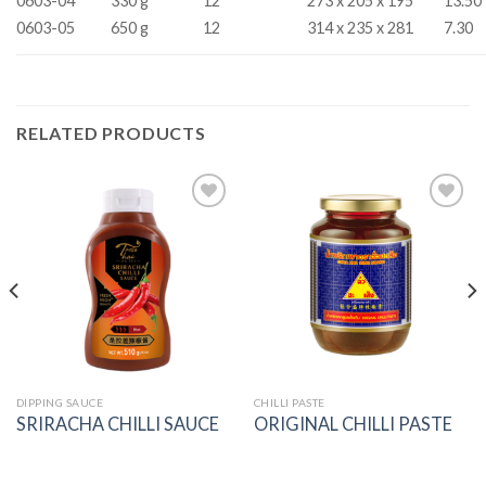
0603-04
330 g
12
273 x 205 x 195
13.50
0603-05
650 g
12
314 x 235 x 281
7.30
RELATED PRODUCTS
Add to
Add to
wishlist
wishlist
DIPPING SAUCE
CHILLI PASTE
SRIRACHA CHILLI SAUCE
ORIGINAL CHILLI PASTE