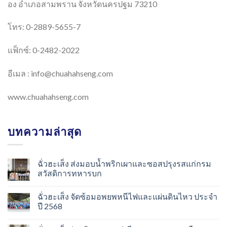
อง อำเภอสามพราน จังหวัดนครปฐม 73210
โทร: 0-2889-5655-7
แฟ็กซ์: 0-2482-2022
อีเมล :
info@chuahahseng.com
www.chuahahseng.com
บทความล่าสุด
ฉั่วฮะเส็ง ส่งมอบน้ำพริกเผาและซอสปรุงรสแก่กรม
สวัสดิการทหารบก
ฉั่วฮะเส็ง จัดซ้อมอพยพหนีไฟและแผ่นดินไหว ประจำ
ปี 2568