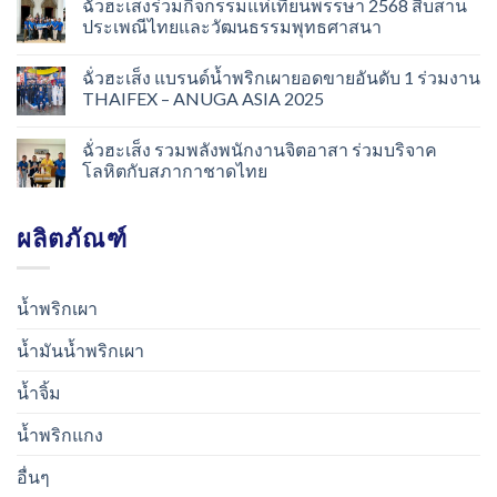
ฉั่วฮะเส็งร่วมกิจกรรมแห่เทียนพรรษา 2568 สืบสาน
ประเพณีไทยและวัฒนธรรมพุทธศาสนา
ฉั่วฮะเส็ง แบรนด์น้ำพริกเผายอดขายอันดับ 1 ร่วมงาน
THAIFEX – ANUGA ASIA 2025
ฉั่วฮะเส็ง รวมพลังพนักงานจิตอาสา ร่วมบริจาค
โลหิตกับสภากาชาดไทย
ผลิตภัณฑ์
น้ำพริกเผา
น้ำมันน้ำพริกเผา
น้ำจิ้ม
น้ำพริกแกง
อื่นๆ