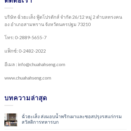
ติดต่อเรา
บริษัท ฉั่วฮะเส็ง ฟู้ดโปรดักส์ จำกัด 26/12 หมู่ 2 ตำบลทรงคน
อง อำเภอสามพราน จังหวัดนครปฐม 73210
โทร: 0-2889-5655-7
แฟ็กซ์: 0-2482-2022
อีเมล :
info@chuahahseng.com
www.chuahahseng.com
บทความล่าสุด
ฉั่วฮะเส็ง ส่งมอบน้ำพริกเผาและซอสปรุงรสแก่กรม
สวัสดิการทหารบก