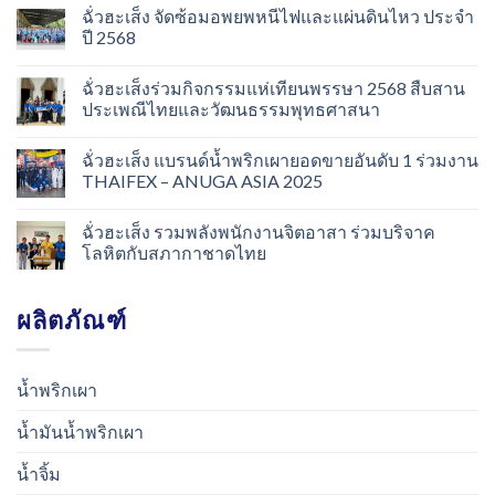
ฉั่วฮะเส็ง จัดซ้อมอพยพหนีไฟและแผ่นดินไหว ประจำ
ปี 2568
ฉั่วฮะเส็งร่วมกิจกรรมแห่เทียนพรรษา 2568 สืบสาน
ประเพณีไทยและวัฒนธรรมพุทธศาสนา
ฉั่วฮะเส็ง แบรนด์น้ำพริกเผายอดขายอันดับ 1 ร่วมงาน
THAIFEX – ANUGA ASIA 2025
ฉั่วฮะเส็ง รวมพลังพนักงานจิตอาสา ร่วมบริจาค
โลหิตกับสภากาชาดไทย
ผลิตภัณฑ์
น้ำพริกเผา
น้ำมันน้ำพริกเผา
น้ำจิ้ม