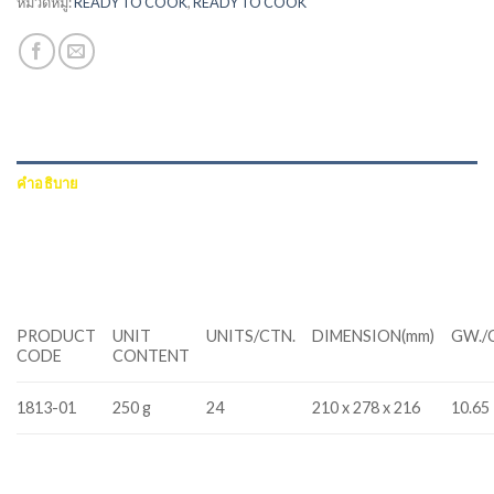
หมวดหมู่:
READY TO COOK
,
READY TO COOK
คำอธิบาย
ข้อมูลเพิ่มเติม
บทวิจารณ์ (0)
PRODUCT
UNIT
UNITS/CTN.
DIMENSION(mm)
GW./
CODE
CONTENT
1813-01
250 g
24
210 x 278 x 216
10.65