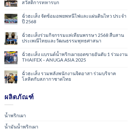
สวัสดิการทหารบก
ฉั่วฮะเส็ง จัดซ้อมอพยพหนีไฟและแผ่นดินไหว ประจำ
ปี 2568
ฉั่วฮะเส็งร่วมกิจกรรมแห่เทียนพรรษา 2568 สืบสาน
ประเพณีไทยและวัฒนธรรมพุทธศาสนา
ฉั่วฮะเส็ง แบรนด์น้ำพริกเผายอดขายอันดับ 1 ร่วมงาน
THAIFEX – ANUGA ASIA 2025
ฉั่วฮะเส็ง รวมพลังพนักงานจิตอาสา ร่วมบริจาค
โลหิตกับสภากาชาดไทย
ผลิตภัณฑ์
น้ำพริกเผา
น้ำมันน้ำพริกเผา