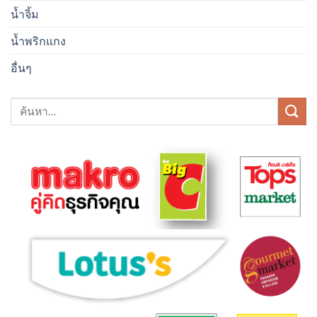
น้ำจิ้ม
น้ำพริกแกง
อื่นๆ
ค้นหา: