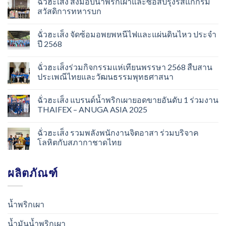
ฉั่วฮะเส็ง ส่งมอบน้ำพริกเผาและซอสปรุงรสแก่กรม
สวัสดิการทหารบก
ฉั่วฮะเส็ง จัดซ้อมอพยพหนีไฟและแผ่นดินไหว ประจำ
ปี 2568
ฉั่วฮะเส็งร่วมกิจกรรมแห่เทียนพรรษา 2568 สืบสาน
ประเพณีไทยและวัฒนธรรมพุทธศาสนา
ฉั่วฮะเส็ง แบรนด์น้ำพริกเผายอดขายอันดับ 1 ร่วมงาน
THAIFEX – ANUGA ASIA 2025
ฉั่วฮะเส็ง รวมพลังพนักงานจิตอาสา ร่วมบริจาค
โลหิตกับสภากาชาดไทย
ผลิตภัณฑ์
น้ำพริกเผา
น้ำมันน้ำพริกเผา