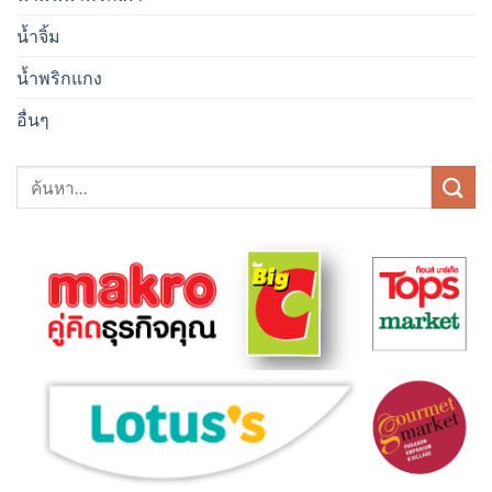
น้ำจิ้ม
น้ำพริกแกง
อื่นๆ
ค้นหา: