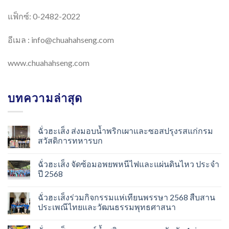
แฟ็กซ์: 0-2482-2022
อีเมล :
info@chuahahseng.com
www.chuahahseng.com
บทความล่าสุด
ฉั่วฮะเส็ง ส่งมอบน้ำพริกเผาและซอสปรุงรสแก่กรม
สวัสดิการทหารบก
ฉั่วฮะเส็ง จัดซ้อมอพยพหนีไฟและแผ่นดินไหว ประจำ
ปี 2568
ฉั่วฮะเส็งร่วมกิจกรรมแห่เทียนพรรษา 2568 สืบสาน
ประเพณีไทยและวัฒนธรรมพุทธศาสนา