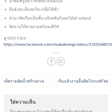
นำพิมพ์รูปหัวใจกดลงไปบนแป้ง
บีบฉั่วฮะเส็งสควีซ เกลี่ยให้ทั่ว
นำมาจัดเรียงเป็นชั้น แป้งสลับกับผลไม้(ตามชอบ)
จัดจานให้สวยงามพร้อมเสิร์ฟ
ดู VDO Click:
https://www.facebook.com/chuahahseng/videos/231056881
เห็ดรวมผัดน้ำพริกเผาเจ
เริ่มแล้วงานลิ้นติดโปรแฟร์’66
ใส่ความเห็น
อีเมลของคุณจะไม่แสดงให้คนอื่นเห็น
ช่องข้อมูล