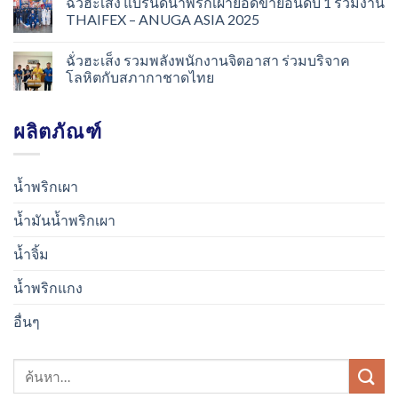
ฉั่วฮะเส็ง แบรนด์น้ำพริกเผายอดขายอันดับ 1 ร่วมงาน
THAIFEX – ANUGA ASIA 2025
ฉั่วฮะเส็ง รวมพลังพนักงานจิตอาสา ร่วมบริจาค
โลหิตกับสภากาชาดไทย
ผลิตภัณฑ์
น้ำพริกเผา
น้ำมันน้ำพริกเผา
น้ำจิ้ม
น้ำพริกแกง
อื่นๆ
ค้นหา: