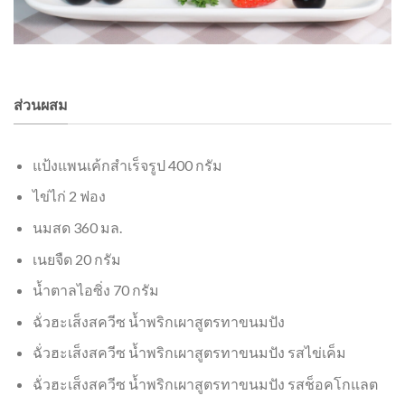
ส่วนผสม
แป้งแพนเค้กสำเร็จรูป 400 กรัม
ไข่ไก่ 2 ฟอง
นมสด 360 มล.
เนยจืด 20 กรัม
น้ำตาลไอซิ่ง 70 กรัม
ฉั่วฮะเส็งสควีซ น้ำพริกเผาสูตรทาขนมปัง
ฉั่วฮะเส็งสควีซ น้ำพริกเผาสูตรทาขนมปัง รสไข่เค็ม
ฉั่วฮะเส็งสควีซ น้ำพริกเผาสูตรทาขนมปัง รสช็อคโกแลต