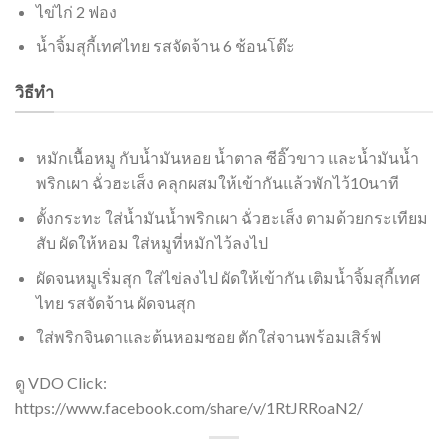
ไข่ไก่ 2 ฟอง
น้ำจิ้มสุกี้เทศไทย รสจัดจ้าน 6 ช้อนโต๊ะ
วิธีทำ
หมักเนื้อหมู กับน้ำมันหอย น้ำตาล ซีอิ๊วขาว และน้ำมันน้ำ
พริกเผา ฉั่วฮะเส็ง คลุกผสมให้เข้ากันแล้วพักไว้10นาที
ตั้งกระทะ ใส่น้ำมันน้ำพริกเผา ฉั่วฮะเส็ง ตามด้วยกระเทียม
สับ ผัดให้หอม ใส่หมูที่หมักไว้ลงไป
ผัดจนหมูเริ่มสุก ใส่ไข่ลงไป ผัดให้เข้ากัน เติมน้ำจิ้มสุกี้เทศ
ไทย รสจัดจ้าน ผัดจนสุก
ใส่พริกจินดาและต้นหอมซอย ตักใส่จานพร้อมเสิร์ฟ
ดู VDO Click:
https://www.facebook.com/share/v/1RtJRRoaN2/