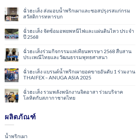
ฉั่วฮะเส็ง ส่งมอบน้ำพริกเผาและซอสปรุงรสแก่กรม
สวัสดิการทหารบก
ฉั่วฮะเส็ง จัดซ้อมอพยพหนีไฟและแผ่นดินไหว ประจำ
ปี 2568
ฉั่วฮะเส็งร่วมกิจกรรมแห่เทียนพรรษา 2568 สืบสาน
ประเพณีไทยและวัฒนธรรมพุทธศาสนา
ฉั่วฮะเส็ง แบรนด์น้ำพริกเผายอดขายอันดับ 1 ร่วมงาน
THAIFEX – ANUGA ASIA 2025
ฉั่วฮะเส็ง รวมพลังพนักงานจิตอาสา ร่วมบริจาค
โลหิตกับสภากาชาดไทย
ผลิตภัณฑ์
น้ำพริกเผา