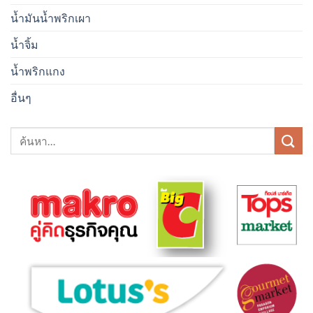
น้ำมันน้ำพริกเผา
น้ำจิ้ม
น้ำพริกแกง
อื่นๆ
ค้นหา: