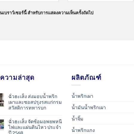
นบนเบราว์เซอร์นี้ สำหรับการแสดงความเห็นครั้งถัดไป
ความล่าสุด
ผลิตภัณฑ์
น้ำพริกเผา
ฉั่วฮะเส็ง ส่งมอบน้ำพริก
เผาและซอสปรุงรสแก่กรม
น้ำมันน้ำพริกเผา
สวัสดิการทหารบก
น้ำจิ้ม
ฉั่วฮะเส็ง จัดซ้อมอพยพหนี
ไฟและแผ่นดินไหว ประจำ
น้ำพริกแกง
ปี 2568