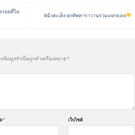
อยที่ไม่
#ฉั่วฮะเส็ง ยกทัพคาราวานร่วมแจกธงเจ
องข้อมูลจำเป็นถูกทำเครื่องหมาย
*
มล
*
เว็บไซต์