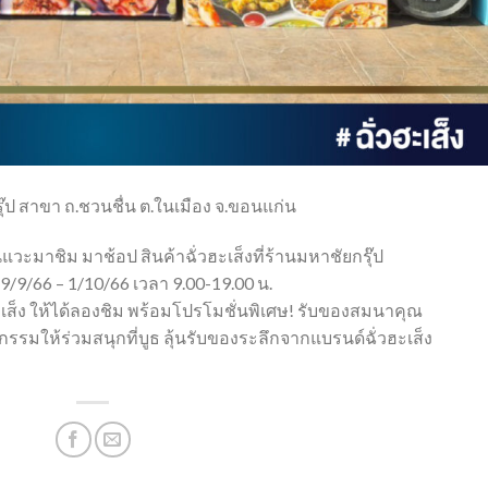
ุ๊ป สาขา ถ.ชวนชื่น ต.ในเมือง จ.ขอนแก่น
แวะมาชิม มาช้อป สินค้าฉั่วฮะเส็งที่ร้านมหาชัยกรุ๊ป
29/9/66 – 1/10/66 เวลา 9.00-19.00 น.
ะเส็ง ให้ได้ลองชิม พร้อมโปรโมชั่นพิเศษ! รับของสมนาคุณ
ิจกรรมให้ร่วมสนุกที่บูธ ลุ้นรับของระลึกจากแบรนด์ฉั่วฮะเส็ง