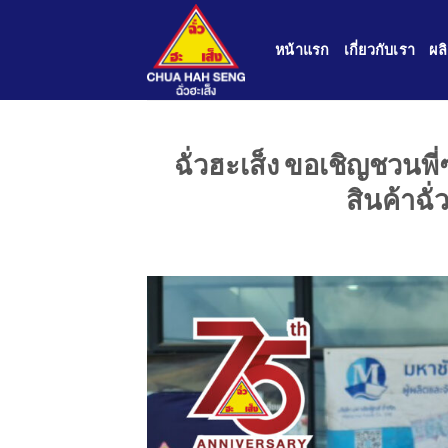
Skip
to
หน้าแรก
เกี่ยวกับเรา
ผล
content
ฉั่วฮะเส็ง ขอเชิญชวนพ
สินค้าฉั่