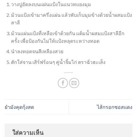
วางปูอัดลงบนแผ่นแป้งในแนวทแยงมุม
ม้วนแป้งเข้ามาครึ่งแผ่น แล้วพับเก็บมุมข้างด้วยน้ำผสมแป้ง
สาลี
ม้วนแผ่นแป้งที่เหลือเข้าด้วยกัน แต้มน้ำผสมแป้งสาลีอีก
ครั้ง เพื่อป้องกันไม่ให้แป้งหลุดระหว่างทอด
นำลงทอดจนสีเหลืองสวย
ตักใส่จาน เสิร์ฟร้อนๆ คู่น้ำจิ้มไก่ ตราฉั่วฮะเส็ง
ยำมังคุดกุ้งสด
ไส้กรอกซอสแดง
ใส่ความเห็น