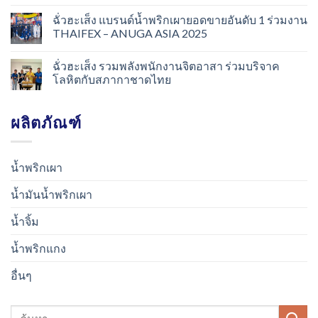
ฉั่วฮะเส็ง แบรนด์น้ำพริกเผายอดขายอันดับ 1 ร่วมงาน
THAIFEX – ANUGA ASIA 2025
ฉั่วฮะเส็ง รวมพลังพนักงานจิตอาสา ร่วมบริจาค
โลหิตกับสภากาชาดไทย
ผลิตภัณฑ์
น้ำพริกเผา
น้ำมันน้ำพริกเผา
น้ำจิ้ม
น้ำพริกแกง
อื่นๆ
ค้นหา: