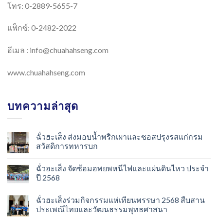
โทร: 0-2889-5655-7
แฟ็กซ์: 0-2482-2022
อีเมล :
info@chuahahseng.com
www.chuahahseng.com
บทความล่าสุด
ฉั่วฮะเส็ง ส่งมอบน้ำพริกเผาและซอสปรุงรสแก่กรม
สวัสดิการทหารบก
ฉั่วฮะเส็ง จัดซ้อมอพยพหนีไฟและแผ่นดินไหว ประจำ
ปี 2568
ฉั่วฮะเส็งร่วมกิจกรรมแห่เทียนพรรษา 2568 สืบสาน
ประเพณีไทยและวัฒนธรรมพุทธศาสนา