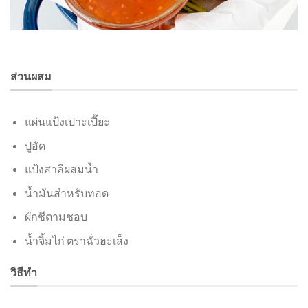
ส่วนผสม
แผ่นแป้งเปาะเปี๊ยะ
ปูอัด
แป้งสาลีผสมน้ำ
น้ำมันสำหรับทอด
ผักชีตามชอบ
น้ำจิ้มไก่ ตราฉั่วฮะเส็ง
วิธีทำ