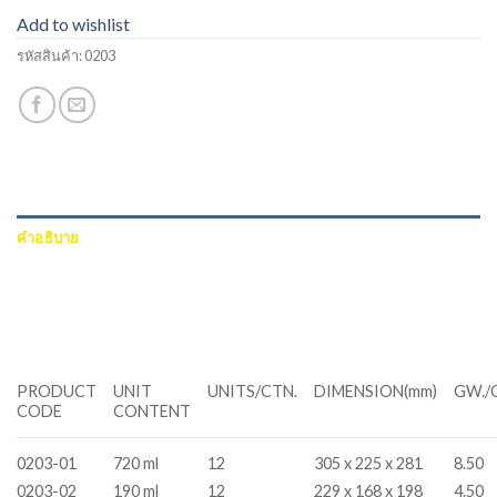
Add to wishlist
รหัสสินค้า:
0203
คำอธิบาย
ข้อมูลเพิ่มเติม
บทวิจารณ์ (0)
PRODUCT
UNIT
UNITS/CTN.
DIMENSION(mm)
GW./
CODE
CONTENT
0203-01
720 ml
12
305 x 225 x 281
8.50
0203-02
190 ml
12
229 x 168 x 198
4.50