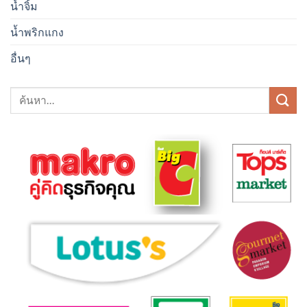
น้ำจิ้ม
น้ำพริกแกง
อื่นๆ
ค้นหา: