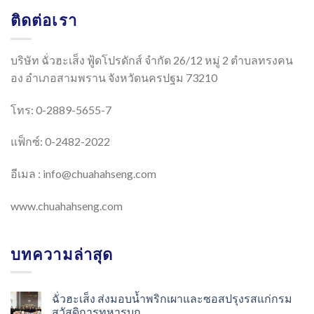
ติดต่อเรา
บริษัท ฉั่วฮะเส็ง ฟู้ดโปรดักส์ จำกัด 26/12 หมู่ 2 ตำบลทรงคน
อง อำเภอสามพราน จังหวัดนครปฐม 73210
โทร: 0-2889-5655-7
แฟ็กซ์: 0-2482-2022
อีเมล :
info@chuahahseng.com
www.chuahahseng.com
บทความล่าสุด
ฉั่วฮะเส็ง ส่งมอบน้ำพริกเผาและซอสปรุงรสแก่กรม
สวัสดิการทหารบก