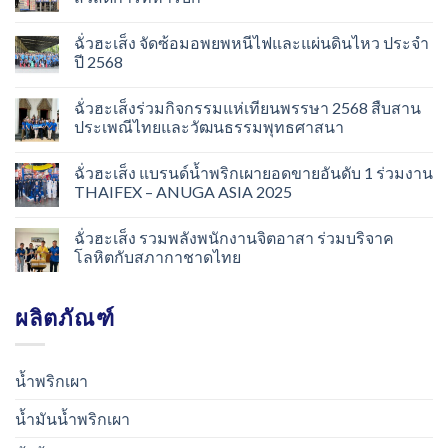
ฉั่วฮะเส็ง จัดซ้อมอพยพหนีไฟและแผ่นดินไหว ประจำ
ปี 2568
ฉั่วฮะเส็งร่วมกิจกรรมแห่เทียนพรรษา 2568 สืบสาน
ประเพณีไทยและวัฒนธรรมพุทธศาสนา
ฉั่วฮะเส็ง แบรนด์น้ำพริกเผายอดขายอันดับ 1 ร่วมงาน
THAIFEX – ANUGA ASIA 2025
ฉั่วฮะเส็ง รวมพลังพนักงานจิตอาสา ร่วมบริจาค
โลหิตกับสภากาชาดไทย
ผลิตภัณฑ์
น้ำพริกเผา
น้ำมันน้ำพริกเผา