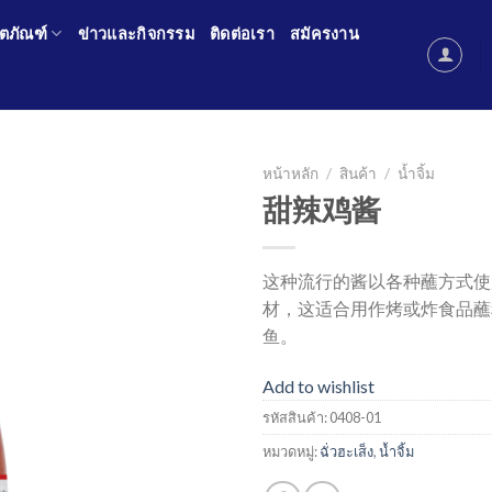
ิตภัณฑ์
ข่าวและกิจกรรม
ติดต่อเรา
สมัครงาน
หน้าหลัก
/
สินค้า
/
น้ำจิ้ม
甜辣鸡酱
Add to
wishlist
这种流行的酱以各种蘸方式使
材，这适合用作烤或炸食品蘸
鱼。
Add to wishlist
รหัสสินค้า:
0408-01
หมวดหมู่:
ฉั่วฮะเส็ง
,
น้ำจิ้ม