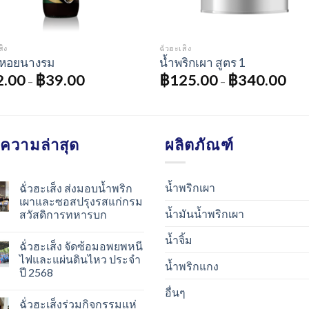
ส็ง
ฉั่วฮะเส็ง
หอยนางรม
น้ำพริกเผา สูตร 1
2.00
฿
39.00
฿
125.00
฿
340.00
–
–
ความล่าสุด
ผลิตภัณฑ์
น้ำพริกเผา
ฉั่วฮะเส็ง ส่งมอบน้ำพริก
เผาและซอสปรุงรสแก่กรม
น้ำมันน้ำพริกเผา
สวัสดิการทหารบก
น้ำจิ้ม
ฉั่วฮะเส็ง จัดซ้อมอพยพหนี
ไฟและแผ่นดินไหว ประจำ
น้ำพริกแกง
ปี 2568
อื่นๆ
ฉั่วฮะเส็งร่วมกิจกรรมแห่