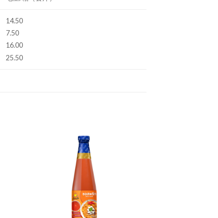
14.50
7.50
16.00
25.50
 to
Add to
ist
wishlist