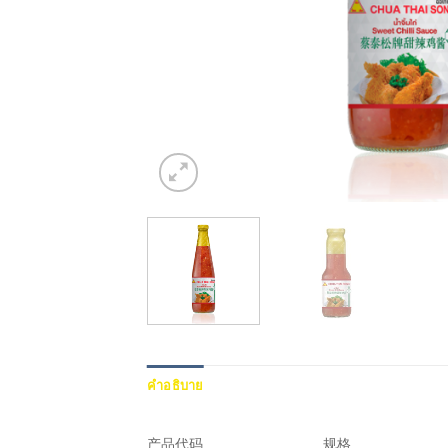
คำอธิบาย
บทวิจารณ์ (0)
产品代码
规格