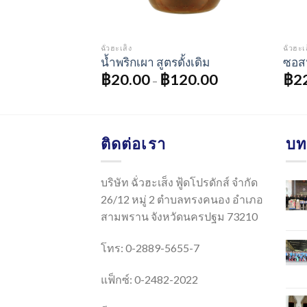
ฉั่วฮะเส็ง
ฉั่วฮะเ
น้ำพริกเผา สูตรดั้งเดิม
ซอส
฿
20.00
฿
120.00
฿
2
–
ติดต่อเรา
บท
บริษัท ฉั่วฮะเส็ง ฟู้ดโปรดักส์ จำกัด
26/12 หมู่ 2 ตำบลทรงคนอง อำเภอ
สามพราน จังหวัดนครปฐม 73210
โทร: 0-2889-5655-7
แฟ็กซ์: 0-2482-2022