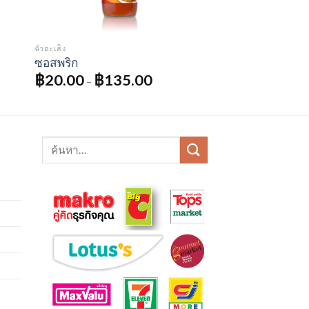
ฉั่วฮะเส็ง
ซอสพริก
฿
20.00
฿
135.00
–
ค้นหา: