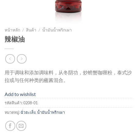
หน้าหลัก
/
สินค้า
/
น้ำมันน้ำพริกเผา
辣椒油
用于调味和添加调味料，从冬阴功，炒螃蟹咖喱粉，泰式沙
拉或与任何种类的蘸酱混合
。
Add to wishlist
รหัสสินค้า:
0208-01
หมวดหมู่:
ฉั่วฮะเส็ง
,
น้ำมันน้ำพริกเผา