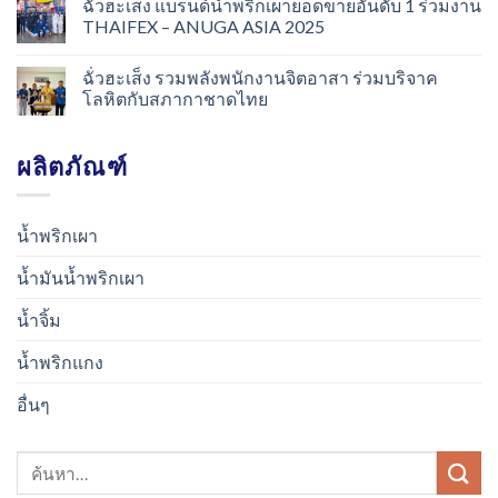
ฉั่วฮะเส็ง แบรนด์น้ำพริกเผายอดขายอันดับ 1 ร่วมงาน
THAIFEX – ANUGA ASIA 2025
ฉั่วฮะเส็ง รวมพลังพนักงานจิตอาสา ร่วมบริจาค
โลหิตกับสภากาชาดไทย
ผลิตภัณฑ์
น้ำพริกเผา
น้ำมันน้ำพริกเผา
น้ำจิ้ม
น้ำพริกแกง
อื่นๆ
ค้นหา: