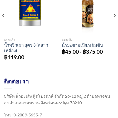
ฉั่วฮะเส็ง
ฉั่วฮะเส็ง
น้ำพริกเผา สูตร 3 (ฉลาก
น้ำมะขามเปียกเข้มข้น
เหลือง)
฿
45.00
฿
375.00
–
฿
119.00
ติดต่อเรา
บริษัท ฉั่วฮะเส็ง ฟู้ดโปรดักส์ จำกัด 26/12 หมู่ 2 ตำบลทรงคน
อง อำเภอสามพราน จังหวัดนครปฐม 73210
โทร: 0-2889-5655-7