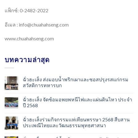
แฟ็กซ์: 0-2482-2022
อีเมล :
info@chuahahseng.com
www.chuahahseng.com
บทความล่าสุด
ฉั่วฮะเส็ง ส่งมอบน้ำพริกเผาและซอสปรุงรสแก่กรม
สวัสดิการทหารบก
ฉั่วฮะเส็ง จัดซ้อมอพยพหนีไฟและแผ่นดินไหว ประจำ
ปี 2568
ฉั่วฮะเส็งร่วมกิจกรรมแห่เทียนพรรษา 2568 สืบสาน
ประเพณีไทยและวัฒนธรรมพุทธศาสนา