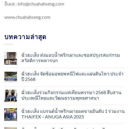
อีเมล :
info@chuahahseng.com
www.chuahahseng.com
บทความล่าสุด
ฉั่วฮะเส็ง ส่งมอบน้ำพริกเผาและซอสปรุงรสแก่กรม
สวัสดิการทหารบก
ฉั่วฮะเส็ง จัดซ้อมอพยพหนีไฟและแผ่นดินไหว ประจำ
ปี 2568
ฉั่วฮะเส็งร่วมกิจกรรมแห่เทียนพรรษา 2568 สืบสาน
ประเพณีไทยและวัฒนธรรมพุทธศาสนา
ฉั่วฮะเส็ง แบรนด์น้ำพริกเผายอดขายอันดับ 1 ร่วมงาน
THAIFEX – ANUGA ASIA 2025