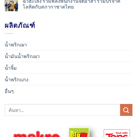
ฉั่วฮะเส็ง รวมพลังพนักงานจิตอาสา ร่วมบริจาค
โลหิตกับสภากาชาดไทย
ผลิตภัณฑ์
น้ำพริกเผา
น้ำมันน้ำพริกเผา
น้ำจิ้ม
น้ำพริกแกง
อื่นๆ
ค้นหา: