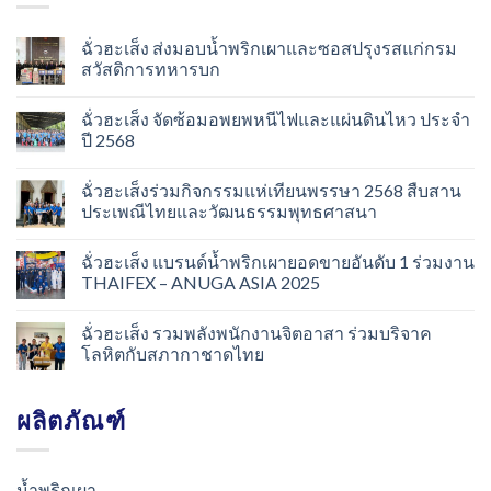
ฉั่วฮะเส็ง ส่งมอบน้ำพริกเผาและซอสปรุงรสแก่กรม
สวัสดิการทหารบก
ฉั่วฮะเส็ง จัดซ้อมอพยพหนีไฟและแผ่นดินไหว ประจำ
ปี 2568
ฉั่วฮะเส็งร่วมกิจกรรมแห่เทียนพรรษา 2568 สืบสาน
ประเพณีไทยและวัฒนธรรมพุทธศาสนา
ฉั่วฮะเส็ง แบรนด์น้ำพริกเผายอดขายอันดับ 1 ร่วมงาน
THAIFEX – ANUGA ASIA 2025
ฉั่วฮะเส็ง รวมพลังพนักงานจิตอาสา ร่วมบริจาค
โลหิตกับสภากาชาดไทย
ผลิตภัณฑ์
น้ำพริกเผา