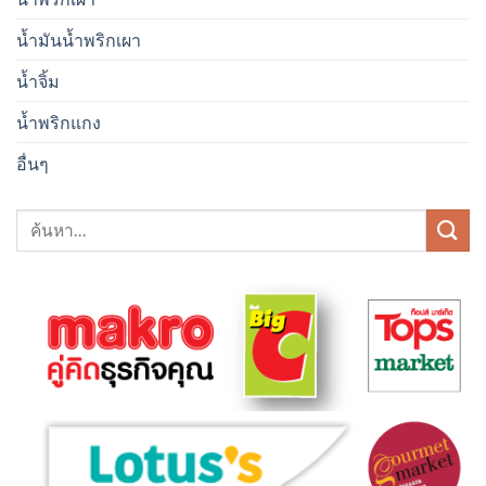
น้ำมันน้ำพริกเผา
น้ำจิ้ม
น้ำพริกแกง
อื่นๆ
ค้นหา: