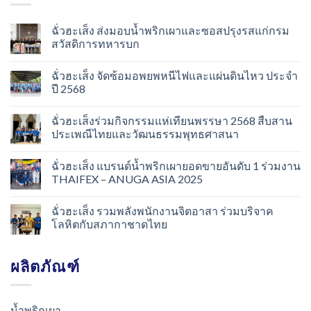
ฉั่วฮะเส็ง ส่งมอบน้ำพริกเผาและซอสปรุงรสแก่กรม
สวัสดิการทหารบก
ฉั่วฮะเส็ง จัดซ้อมอพยพหนีไฟและแผ่นดินไหว ประจำ
ปี 2568
ฉั่วฮะเส็งร่วมกิจกรรมแห่เทียนพรรษา 2568 สืบสาน
ประเพณีไทยและวัฒนธรรมพุทธศาสนา
ฉั่วฮะเส็ง แบรนด์น้ำพริกเผายอดขายอันดับ 1 ร่วมงาน
THAIFEX – ANUGA ASIA 2025
ฉั่วฮะเส็ง รวมพลังพนักงานจิตอาสา ร่วมบริจาค
โลหิตกับสภากาชาดไทย
ผลิตภัณฑ์
น้ำพริกเผา