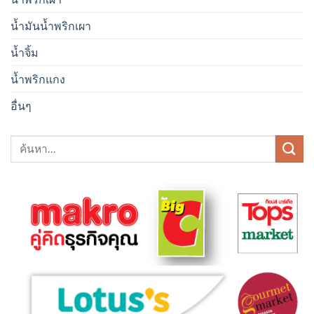
น้ำมันน้ำพริกเผา
น้ำจิ้ม
น้ำพริกแกง
อื่นๆ
ค้นหา: