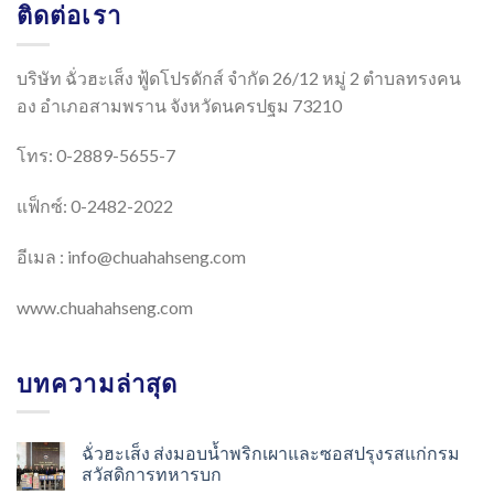
ติดต่อเรา
บริษัท ฉั่วฮะเส็ง ฟู้ดโปรดักส์ จำกัด 26/12 หมู่ 2 ตำบลทรงคน
อง อำเภอสามพราน จังหวัดนครปฐม 73210
โทร: 0-2889-5655-7
แฟ็กซ์: 0-2482-2022
อีเมล :
info@chuahahseng.com
www.chuahahseng.com
บทความล่าสุด
ฉั่วฮะเส็ง ส่งมอบน้ำพริกเผาและซอสปรุงรสแก่กรม
สวัสดิการทหารบก