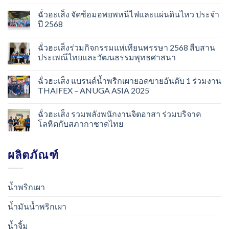
ฉั่วฮะเส็ง จัดซ้อมอพยพหนีไฟและแผ่นดินไหว ประจำ
ปี 2568
ฉั่วฮะเส็งร่วมกิจกรรมแห่เทียนพรรษา 2568 สืบสาน
ประเพณีไทยและวัฒนธรรมพุทธศาสนา
ฉั่วฮะเส็ง แบรนด์น้ำพริกเผายอดขายอันดับ 1 ร่วมงาน
THAIFEX – ANUGA ASIA 2025
ฉั่วฮะเส็ง รวมพลังพนักงานจิตอาสา ร่วมบริจาค
โลหิตกับสภากาชาดไทย
ผลิตภัณฑ์
น้ำพริกเผา
น้ำมันน้ำพริกเผา
น้ำจิ้ม