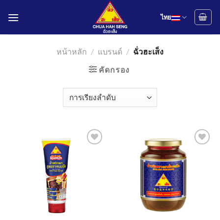
Skip
to
ไทย
content
หน้าหลัก
/
แบรนด์
/
ฉั่วฮะเส็ง
คัดกรอง
Add to
Add to
wishlist
wishlist